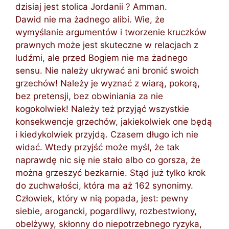
dzisiaj jest stolica Jordanii ? Amman.
Dawid nie ma żadnego alibi. Wie, że
wymyślanie argumentów i tworzenie kruczków
prawnych może jest skuteczne w relacjach z
ludźmi, ale przed Bogiem nie ma żadnego
sensu. Nie należy ukrywać ani bronić swoich
grzechów! Należy je wyznać z wiarą, pokorą,
bez pretensji, bez obwiniania za nie
kogokolwiek! Należy też przyjąć wszystkie
konsekwencje grzechów, jakiekolwiek one będą
i kiedykolwiek przyjdą. Czasem długo ich nie
widać. Wtedy przyjść może myśl, że tak
naprawdę nic się nie stało albo co gorsza, że
można grzeszyć bezkarnie. Stąd już tylko krok
do zuchwałości, która ma aż 162 synonimy.
Człowiek, który w nią popada, jest: pewny
siebie, arogancki, pogardliwy, rozbestwiony,
obelżywy, skłonny do niepotrzebnego ryzyka,