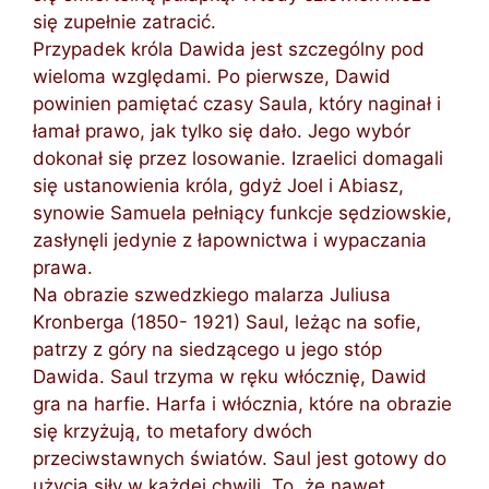
się zupełnie zatracić.
Przypadek króla Dawida jest szczególny pod
wieloma względami. Po pierwsze, Dawid
powinien pamiętać czasy Saula, który naginał i
łamał prawo, jak tylko się dało. Jego wybór
dokonał się przez losowanie. Izraelici domagali
się ustanowienia króla, gdyż Joel i Abiasz,
synowie Samuela pełniący funkcje sędziowskie,
zasłynęli jedynie z łapownictwa i wypaczania
prawa.
Na obrazie szwedzkiego malarza Juliusa
Kronberga (1850- 1921) Saul, leżąc na sofie,
patrzy z góry na siedzącego u jego stóp
Dawida. Saul trzyma w ręku włócznię, Dawid
gra na harfie. Harfa i włócznia, które na obrazie
się krzyżują, to metafory dwóch
przeciwstawnych światów. Saul jest gotowy do
użycia siły w każdej chwili. To, że nawet