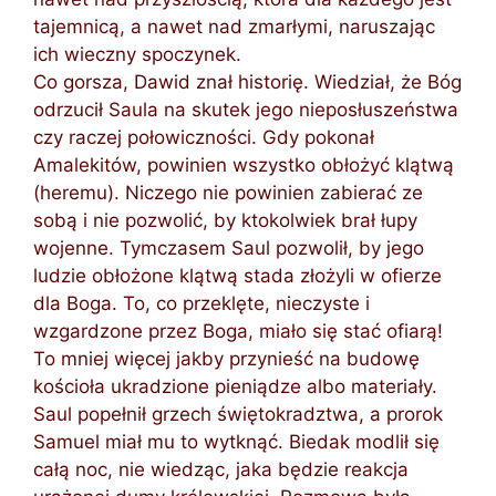
tajemnicą, a nawet nad zmarłymi, naruszając
ich wieczny spoczynek.
Co gorsza, Dawid znał historię. Wiedział, że Bóg
odrzucił Saula na skutek jego nieposłuszeństwa
czy raczej połowiczności. Gdy pokonał
Amalekitów, powinien wszystko obłożyć klątwą
(heremu). Niczego nie powinien zabierać ze
sobą i nie pozwolić, by ktokolwiek brał łupy
wojenne. Tymczasem Saul pozwolił, by jego
ludzie obłożone klątwą stada złożyli w ofierze
dla Boga. To, co przeklęte, nieczyste i
wzgardzone przez Boga, miało się stać ofiarą!
To mniej więcej jakby przynieść na budowę
kościoła ukradzione pieniądze albo materiały.
Saul popełnił grzech świętokradztwa, a prorok
Samuel miał mu to wytknąć. Biedak modlił się
całą noc, nie wiedząc, jaka będzie reakcja