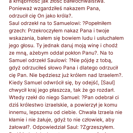
a krnąbrność jak złość bałwochwalstwa.
Ponieważ wzgardziłeś nakazem Pana,
odrzucił cię On jako króla?.
Saul odrzekł na to Samuelowi: ?Popełniłem
grzech: Przekroczyłem nakaz Pana i twoje
wskazania, bałem się bowiem ludu i usłuchałem
jego głosu. Ty jednak daruj moją winę i chodź
ze mną, ażebym oddał pokłon Panu?. Na to
Samuel odrzekł Saulowi: ?Nie pójdę z tobą,
gdyż odrzuciłeś słowo Pana i dlatego odrzucił
cię Pan. Nie będziesz już królem nad Izraelem?.
Kiedy Samuel odwrócił się, by odejść, [Saul]
chwycił kraj jego płaszcza, tak że go rozdarł.
Wtedy rzekł do niego Samuel: ?Pan odebrał ci
dziś królestwo izraelskie, a powierzył je komu
innemu, lepszemu od ciebie. Chwała Izraela nie
kłamie i nie żałuje, gdyż to nie człowiek, aby
żałował?. Odpowiedział Saul: ?Zgrzeszyłem.