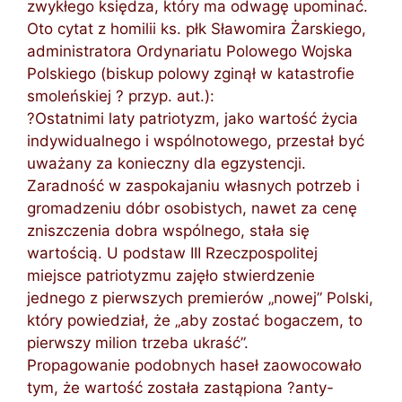
zwykłego księdza, który ma odwagę upominać.
Oto cytat z homilii ks. płk Sławomira Żarskiego,
administratora Ordynariatu Polowego Wojska
Polskiego (biskup polowy zginął w katastrofie
smoleńskiej ? przyp. aut.):
?Ostatnimi laty patriotyzm, jako wartość życia
indywidualnego i wspólnotowego, przestał być
uważany za konieczny dla egzystencji.
Zaradność w zaspokajaniu własnych potrzeb i
gromadzeniu dóbr osobistych, nawet za cenę
zniszczenia dobra wspólnego, stała się
wartością. U podstaw III Rzeczpospolitej
miejsce patriotyzmu zajęło stwierdzenie
jednego z pierwszych premierów „nowej” Polski,
który powiedział, że „aby zostać bogaczem, to
pierwszy milion trzeba ukraść”.
Propagowanie podobnych haseł zaowocowało
tym, że wartość została zastąpiona ?anty-