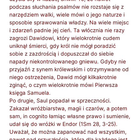
podczas słuchania psalmów nie rozstaje się z
narzędziem walki, wiele mówi o jego naturze i
sposobie sprawowania władzy. Na wiele miejsc
i zdarzeń padnie jej cień. Ta włócznia nie razy
zagrozi Dawidowi, który wielokrotnie cudem
uniknął śmierci, gdy król nie mógł poradzić
sobie z zazdrością i dopuszczał do siebie
napady niekontrolowanego gniewu. Gdyby nie
przyjaźń z synem królewskim i otrzymywane od
niego ostrzeżenia, Dawid mógł kilkakrotnie
zginąć, o czym wielokrotnie mówi Pierwsza
księga Samuela.
Po drugie, Saul popadał w sprzeczności.
Zakazał wróżbiarstwa, magii i czarów, a potem
sam, in cognito łamiąc własne prawo i sumienie,
udał się do wróżki w Endor (1Sm 28, 3-25).
Uważał, że można zapanować nad wszystkim,
nawet nad przyszłością, która dla każdego jest