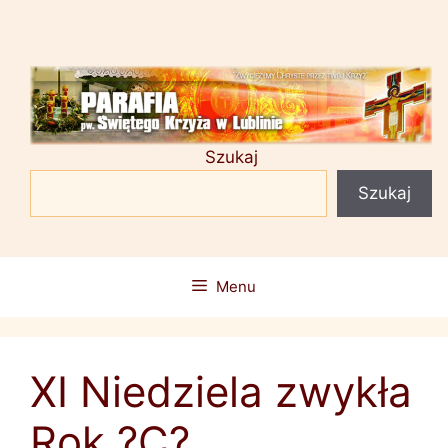
Przejdź
do
treści
Szukaj
Szukaj
Menu
XI Niedziela zwykła
Rok ?C?