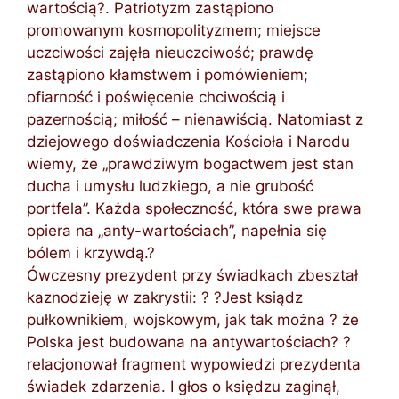
wartością?. Patriotyzm zastąpiono
promowanym kosmopolityzmem; miejsce
uczciwości zajęła nieuczciwość; prawdę
zastąpiono kłamstwem i pomówieniem;
ofiarność i poświęcenie chciwością i
pazernością; miłość – nienawiścią. Natomiast z
dziejowego doświadczenia Kościoła i Narodu
wiemy, że „prawdziwym bogactwem jest stan
ducha i umysłu ludzkiego, a nie grubość
portfela”. Każda społeczność, która swe prawa
opiera na „anty-wartościach”, napełnia się
bólem i krzywdą.?
Ówczesny prezydent przy świadkach zbeształ
kaznodzieję w zakrystii: ? ?Jest ksiądz
pułkownikiem, wojskowym, jak tak można ? że
Polska jest budowana na antywartościach? ?
relacjonował fragment wypowiedzi prezydenta
świadek zdarzenia. I głos o księdzu zaginął,