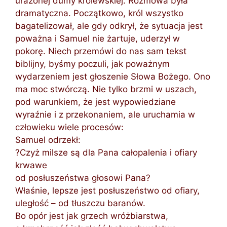
urażonej dumy królewskiej. Rozmowa była
dramatyczna. Początkowo, król wszystko
bagatelizował, ale gdy odkrył, że sytuacja jest
poważna i Samuel nie żartuje, uderzył w
pokorę. Niech przemówi do nas sam tekst
biblijny, byśmy poczuli, jak poważnym
wydarzeniem jest głoszenie Słowa Bożego. Ono
ma moc stwórczą. Nie tylko brzmi w uszach,
pod warunkiem, że jest wypowiedziane
wyraźnie i z przekonaniem, ale uruchamia w
człowieku wiele procesów:
Samuel odrzekł:
?Czyż milsze są dla Pana całopalenia i ofiary
krwawe
od posłuszeństwa głosowi Pana?
Właśnie, lepsze jest posłuszeństwo od ofiary,
uległość – od tłuszczu baranów.
Bo opór jest jak grzech wróżbiarstwa,