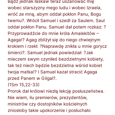
Bądź jednak łaskaw teraz uszanować mię
wobec starszyzny mego ludu i wobec Izraela,
wróć ze mną, abym oddał pokłon Panu, Bogu
twemu?. Wrócił Samuel i szedł za Saulem. Saul
oddał pokłon Panu. Samuel dał potem rozkaz: ?
Przyprowadźcie do mnie króla Amalekitów –
Agaga!? Agag zbliżył się do niego chwiejnym
krokiem i rzekł: ?Naprawdę znikła u mnie gorycz
śmierci?. Samuel jednak powiedział: ?Jak
mieczem swym czyniłeś bezdzietnymi kobiety,
tak też niech będzie bezdzietna wśród kobiet
twoja matka!? I Samuel kazał stracić Agaga
przed Panem w Gilgal?.
(1Sm 15,22-33)
Prorok dał królowi niezłą lekcję posłuszeństwa.
Nie wiem, ilu premierów, prezydentów,
ministrów czy dostojników kościelnych
zniosłoby takie upokorzenie i posłuchało