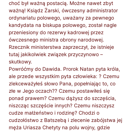
choć był ważną postacią. Możne nawet zbyt
ważną! Ksiądz Żarski, ówczesny administrator
ordynariatu polowego, uważany za pewnego
kandydata na biskupa polowego, został nagle
przeniesiony do rezerwy kadrowej przez
ówczesnego ministra obrony narodowej.
Rzecznik ministerstwa zaprzeczył, że istnieje
tutaj jakikolwiek związek przyczynowo –
skutkowy.
Powróćmy do Dawida. Prorok Natan pyta króla,
ale przede wszystkim pyta człowieka: ? Czemu
zlekceważyłeś słowo Pana, popełniając to, co
złe w Jego oczach?? Czemu postawiłeś się
ponad prawem? Czemu dążysz do szczęścia,
niszcząc szczęście innych? Czemu niszczysz
cudze małżeństwo i rodzinę? Chodzi o
cudzołóstwo z Batszebą i zlecenie zabójstwa jej
męża Uriasza Chetyty na polu wojny, gdzie