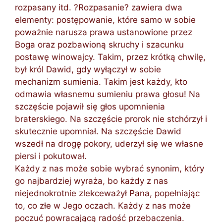
rozpasany itd. ?Rozpasanie? zawiera dwa
elementy: postępowanie, które samo w sobie
poważnie narusza prawa ustanowione przez
Boga oraz pozbawioną skruchy i szacunku
postawę winowajcy. Takim, przez krótką chwilę,
był król Dawid, gdy wyłączył w sobie
mechanizm sumienia. Takim jest każdy, kto
odmawia własnemu sumieniu prawa głosu! Na
szczęście pojawił się głos upomnienia
braterskiego. Na szczęście prorok nie stchórzył i
skutecznie upomniał. Na szczęście Dawid
wszedł na drogę pokory, uderzył się we własne
piersi i pokutował.
Każdy z nas może sobie wybrać synonim, który
go najbardziej wyraża, bo każdy z nas
niejednokrotnie zlekceważył Pana, popełniając
to, co złe w Jego oczach. Każdy z nas może
poczuć powracającą radość przebaczenia.