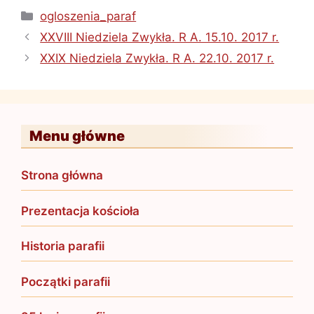
Kategorie
ogloszenia_paraf
XXVIII Niedziela Zwykła. R A. 15.10. 2017 r.
XXIX Niedziela Zwykła. R A. 22.10. 2017 r.
Menu główne
Strona główna
Prezentacja kościoła
Historia parafii
Początki parafii