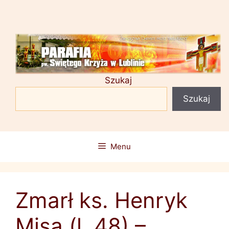
Przejdź
do
treści
Szukaj
Szukaj
Menu
Zmarł ks. Henryk
Misa (l. 48) –