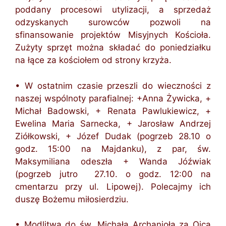
poddany procesowi utylizacji, a sprzedaż
odzyskanych surowców pozwoli na
sfinansowanie projektów Misyjnych Kościoła.
Zużyty sprzęt można składać do poniedziałku
na łące za kościołem od strony krzyża.
• W ostatnim czasie przeszli do wieczności z
naszej wspólnoty parafialnej: +Anna Żywicka, +
Michał Badowski, + Renata Pawlukiewicz, +
Ewelina Maria Sarnecka, + Jarosław Andrzej
Ziółkowski, + Józef Dudak (pogrzeb 28.10 o
godz. 15:00 na Majdanku), z par, św.
Maksymiliana odeszła + Wanda Jóźwiak
(pogrzeb jutro 27.10. o godz. 12:00 na
cmentarzu przy ul. Lipowej). Polecajmy ich
duszę Bożemu miłosierdziu.
• Modlitwa do św. Michała Archanioła za Ojca