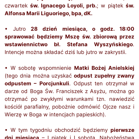
czwartek
św. Ignacego Loyoli, prb.
; w piątek
św.
Alfonsa Marii Liguoriego, bpa, dK.
• Jutro
28 dzień miesiąca, o godz. 18:00
sprawować będziemy Mszę św. zbiorową przez
wstawiennictwo bł. Stefana Wyszyńskiego
.
Intencje można składać dziś lub jutro w zakrystii.
• W sobotę wspomnienie
Matki Bożej Anielskiej
(tego dnia można uzyskać
odpust zupełny zwany
odpustem – Porcjunkuli
. Odpust ten otrzymał w
darze od Boga Św. Franciszek z Asyżu, można go
otrzymać po zwykłymi warunkami tzn. nawiedzić
kościół parafialny, pobożnie odmówić Ojcze nasz i
Wierzę w Boga w intencjach papieskich).
• W tym tygodniu obchodzić będziemy
pierwsze
dni miesiąca
– I piątek i I sobota. Nabożeństwa