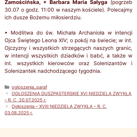
Zamościńska, + Barbara Maria Sałyga
(pogrzeb
30.07 o godz. 11:00 w naszym kościele). Polecajmy
ich dusze Bożemu miłosierdziu.
• Modlitwa do św. Michała Archanioła w intencji
Ojca Świętego Leona XIV; o pokój na świecie; w int.
Ojczyzny i wszystkich strzegących naszych granic,
w intencji wszystkich dziadków i babć, a także w
int. wszystkich kierowców oraz Solenizantów i
Solenizantek nadchodzącego tygodnia.
Kategorie
ogloszenia_paraf
OGŁOSZENIA DUSZPASTERSKIE XVI NIEDZIELA ZWYKŁA
– R. C, 20.07.2025 r.
Ogłoszenia – XVIII NIEDZIELA ZWYKŁA – R. C,
03.08.2025 r.