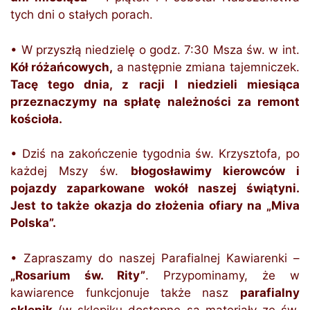
tych dni o stałych porach.
• W przyszłą niedzielę o godz. 7:30 Msza św. w int.
Kół różańcowych,
a następnie zmiana tajemniczek.
Tacę tego dnia, z racji I niedzieli miesiąca
przeznaczymy na spłatę należności za remont
kościoła.
• Dziś na zakończenie tygodnia św. Krzysztofa, po
każdej Mszy św.
błogosławimy kierowców i
pojazdy zaparkowane wokół naszej świątyni.
Jest to także okazja do złożenia ofiary na „Miva
Polska”.
• Zapraszamy do naszej Parafialnej Kawiarenki –
„Rosarium św. Rity”
. Przypominamy, że w
kawiarence funkcjonuje także nasz
parafialny
sklepik
(w sklepiku dostępne są materiały ze św.