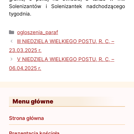
Solenizantów i Solenizantek nadchodzącego
tygodnia.
Kategorie
ogloszenia_paraf
III NIEDZIELA WIELKIEGO POSTU, R. C, –
23.03.2025 r.
V NIEDZIELA WIELKIEGO POSTU, R. C, –
06.04.2025 r.
Menu główne
Strona główna
Prezentacja kościoła