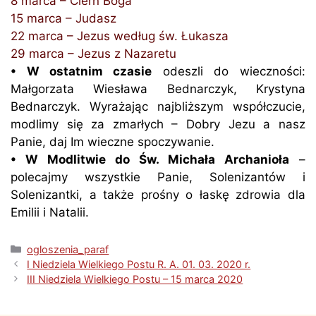
8 marca – Cierń Boga
15 marca – Judasz
22 marca – Jezus według św. Łukasza
29 marca – Jezus z Nazaretu
• W ostatnim czasie
odeszli do wieczności:
Małgorzata Wiesława Bednarczyk, Krystyna
Bednarczyk. Wyrażając najbliższym współczucie,
modlimy się za zmarłych – Dobry Jezu a nasz
Panie, daj Im wieczne spoczywanie.
• W Modlitwie do Św. Michała Archanioła
–
polecajmy wszystkie Panie, Solenizantów i
Solenizantki, a także prośny o łaskę zdrowia dla
Emilii i Natalii.
Kategorie
ogloszenia_paraf
I Niedziela Wielkiego Postu R. A. 01. 03. 2020 r.
III Niedziela Wielkiego Postu – 15 marca 2020