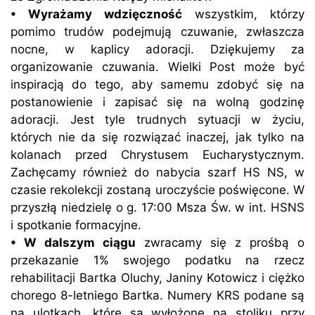
• Wyrażamy wdzięczność
wszystkim, którzy
pomimo trudów podejmują czuwanie, zwłaszcza
nocne, w kaplicy adoracji. Dziękujemy za
organizowanie czuwania. Wielki Post może być
inspiracją do tego, aby samemu zdobyć się na
postanowienie i zapisać się na wolną godzinę
adoracji. Jest tyle trudnych sytuacji w życiu,
których nie da się rozwiązać inaczej, jak tylko na
kolanach przed Chrystusem Eucharystycznym.
Zachęcamy również do nabycia szarf HS NS, w
czasie rekolekcji zostaną uroczyście poświęcone. W
przyszłą niedzielę o g. 17:00 Msza Św. w int. HSNS
i spotkanie formacyjne.
• W dalszym ciągu
zwracamy się z prośbą o
przekazanie 1% swojego podatku na rzecz
rehabilitacji Bartka Oluchy, Janiny Kotowicz i ciężko
chorego 8-letniego Bartka. Numery KRS podane są
na ulotkach, które są wyłożone na stoliku przy