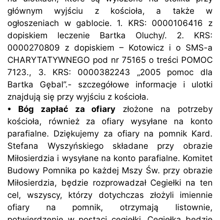
głównym wyjściu z kościoła, a także w
ogłoszeniach w gablocie. 1. KRS: 0000106416 z
dopiskiem leczenie Bartka Oluchy/. 2. KRS:
0000270809 z dopiskiem – Kotowicz i o SMS-a
CHARYTATYWNEGO pod nr 75165 o treści POMOC
7123., 3. KRS: 0000382243 „2005 pomoc dla
Bartka Gębal”.- szczegółowe informacje i ulotki
znajdują się przy wyjściu z kościoła.
• Bóg zapłać za ofiary
złożone na potrzeby
kościoła, również za ofiary wysyłane na konto
parafialne. Dziękujemy za ofiary na pomnik Kard.
Stefana Wyszyńskiego składane przy obrazie
Miłosierdzia i wysyłane na konto parafialne. Komitet
Budowy Pomnika po każdej Mszy Św. przy obrazie
Miłosierdzia, będzie rozprowadzał Cegiełki na ten
cel, wszyscy, którzy dotychczas złożyli imiennie
ofiary na pomnik, otrzymają listownie,
potwierdzenie w postaci cegiełki. Cegiełka będzie