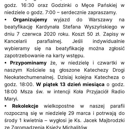
godz. 16:30 oraz Godzinki o Męce Pańskiej w
niedziele o godz. 7:00 – serdecznie zapraszamy.
• Organizujemy
wyjazd do Warszawy na
beatyfikację Kardynała Stefana Wyszyńskiego w
dniu 7 czerwca 2020 roku. Koszt 50 zł. Zapisy w
Kancelarii parafialnej. Jeśli indywidualnie
wybieramy się na beatyfikację można zgłosić
zapotrzebowanie na karty wstępu.
• Przypominamy
że, w niedzielę i czwartki w
naszym Kościele są głoszone Katechezy Drogi
Neokatechumenalnej. Dzisiaj kolejna Katecheza o
godz. 18:00.
W piątek 13 dzień miesiąca
o godz.
18:00 Msza św. w intencji Koła Przyjaciół Radio
Maryi.
• Rekolekcje
wielkopostne w naszej parafii
rozpoczną się w niedzielę 29 marca i potrwają do
środy 1 kwietnia – wygłosi je Ks. Jacek Majbrodzki
ze Zgromadzenia Księży Michalitów