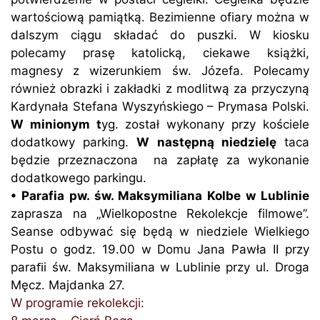
wartościową pamiątką. Bezimienne ofiary można w
dalszym ciągu składać do puszki. W kiosku
polecamy prasę katolicką, ciekawe książki,
magnesy z wizerunkiem św. Józefa. Polecamy
również obrazki i zakładki z modlitwą za przyczyną
Kardynała Stefana Wyszyńskiego – Prymasa Polski.
W minionym t
yg. został wykonany przy kościele
dodatkowy parking.
W następną niedzielę
taca
będzie przeznaczona na zapłatę za wykonanie
dodatkowego parkingu.
• Parafia pw. św. Maksymiliana Kolbe w Lublinie
zaprasza na „Wielkopostne Rekolekcje filmowe”.
Seanse odbywać się będą w niedziele Wielkiego
Postu o godz. 19.00 w Domu Jana Pawła II przy
paraﬁi św. Maksymiliana w Lublinie przy ul. Droga
Męcz. Majdanka 27.
W programie rekolekcji: