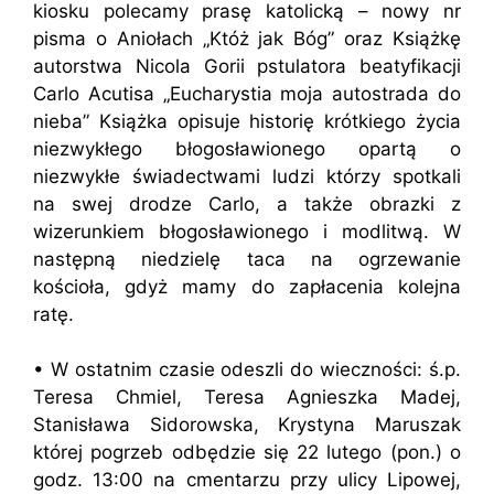
kiosku polecamy prasę katolicką – nowy nr
pisma o Aniołach „Któż jak Bóg” oraz Książkę
autorstwa Nicola Gorii pstulatora beatyfikacji
Carlo Acutisa „Eucharystia moja autostrada do
nieba” Książka opisuje historię krótkiego życia
niezwykłego błogosławionego opartą o
niezwykłe świadectwami ludzi którzy spotkali
na swej drodze Carlo, a także obrazki z
wizerunkiem błogosławionego i modlitwą. W
następną niedzielę taca na ogrzewanie
kościoła, gdyż mamy do zapłacenia kolejna
ratę.
• W ostatnim czasie odeszli do wieczności: ś.p.
Teresa Chmiel, Teresa Agnieszka Madej,
Stanisława Sidorowska, Krystyna Maruszak
której pogrzeb odbędzie się 22 lutego (pon.) o
godz. 13:00 na cmentarzu przy ulicy Lipowej,