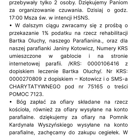
przebywały tylko 2 osoby. Dziękujemy Paniom
za organizowanie czuwania. Dzisiaj o godz.
17:00 Msza św. w intencji HSNS.
• W dalszym ciągu zwracamy się z prośbą o
przekazanie 1% podatku na rzecz rehabilitacji
Bartka Oluchy, naszego Parafianina., oraz dla
naszej parafianki Janiny Kotowicz, Numery KRS
umieszczone w gablocie i na stronie
internetowej parafii. /KRS: 0000106416 z
dopiskiem leczenie Bartka Oluchy/. Nr KRS:
0000270809 z dopiskiem – Kotowicz i o SMS-a
CHARYTATYWNEGO pod nr 75165 o treści
POMOC 7123.
• Bóg zapłać za ofiary składane na rzecz
kościoła, również za ofiary wysyłane na konto
parafialne. dziękujemy za ofiary na Pomnik
Kardynała Wyszyńskiego wysyłane na konto
parafialne, zachęcamy do zakupu cegiełek. W