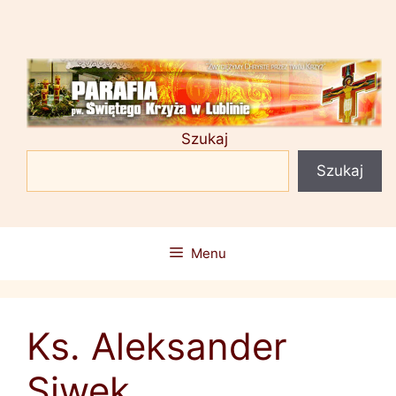
Przejdź
do
treści
Szukaj
Szukaj
Menu
Ks. Aleksander
Siwek